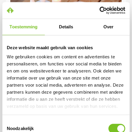
Toestemming
Details
Over
27 mei, 2025
Deze website maakt gebruik van cookies
Waarom stompkaarsen dé...
We gebruiken cookies om content en advertenties te
Of je nu eigenaar bent van een restaurant, hotel, grand café
personaliseren, om functies voor social media te bieden
of wellnesscentrum: sfeer is alles. Gasten komen niet alleen
en om ons websiteverkeer te analyseren. Ook delen we
voor goed eten of een comfortabel bed, maar voor de...
informatie over uw gebruik van onze site met onze
partners voor social media, adverteren en analyse. Deze
Lees meer
partners kunnen deze gegevens combineren met andere
informatie die u aan ze heeft verstrekt of die ze hebben
verzameld op basis van uw gebruik van hun services.
Toestemmingsselectie
Noodzakelijk