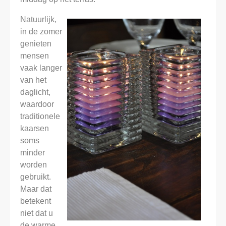
Natuurlijk,
in de zomer
genieten
mensen
vaak langer
van het
daglicht,
waardoor
traditionele
kaarsen
soms
minder
worden
gebruikt.
Maar dat
betekent
niet dat u
de warme,