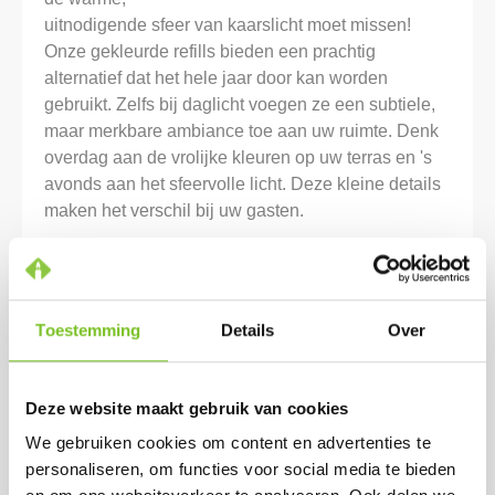
uitnodigende sfeer van kaarslicht moet missen!
Onze gekleurde refills bieden een prachtig
alternatief dat het hele jaar door kan worden
gebruikt. Zelfs bij daglicht voegen ze een subtiele,
maar merkbare ambiance toe aan uw ruimte. Denk
overdag aan de vrolijke kleuren op uw terras en 's
avonds aan het sfeervolle licht. Deze kleine details
maken het verschil bij uw gasten.
Bovendien zijn onze huismerk refills niet alleen
mooi, maar ook praktisch en milieubewust.
Gemaakt van hoogwaardige ingrediënten, branden
Toestemming
Details
Over
ze schoon en gelijkmatig, waardoor u kosten
bespaart zonder concessies te doen aan kwaliteit.
Of u nu een intiem diner organiseert of een bruisend
Deze website maakt gebruik van cookies
zomerfeest, onze refills zorgen voor betoverende
verlichting, dag en nacht.
We gebruiken cookies om content en advertenties te
personaliseren, om functies voor social media te bieden
Meer informatie