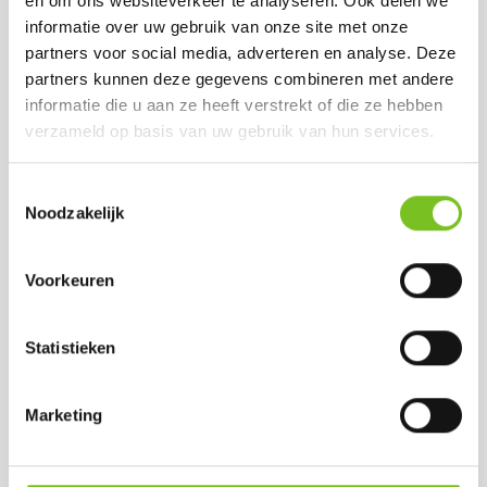
en om ons websiteverkeer te analyseren. Ook delen we
informatie over uw gebruik van onze site met onze
Wilt u meer weten over onze huismerk kaars refills?
partners voor social media, adverteren en analyse. Deze
Neem dan contact op met onze klantenservice of
partners kunnen deze gegevens combineren met andere
bezoek onze website. Wij staan klaar om u te
informatie die u aan ze heeft verstrekt of die ze hebben
helpen de perfecte sfeer te creëren voor uw gasten,
verzameld op basis van uw gebruik van hun services.
elke dag van het jaar.
Terug naar overzicht
Toestemmingsselectie
Noodzakelijk
Meest Besteld
Voorkeuren
Statistieken
Marketing