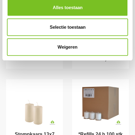
Theelichten 8 uur (8
*Refills 24 h 100 stk
Alles toestaan
x 50 st.) (Wit)
(Rood)
Prijs per doos:
Prijs per doos:
Selectie toestaan
€ 49.18
€ 50.15
excl. BTW
€ 45.75
€ 59.50
excl. BTW
incl. BTW
€ 55.36
(bij afname van 1
incl. BTW
Weigeren
doos)
(bij afname van 1
doos)
Stompkaars 13x7
*Refills 24 h 100 stk