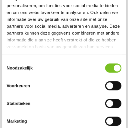
personaliseren, om functies voor social media te bieden
en om ons websiteverkeer te analyseren. Ook delen we
informatie over uw gebruik van onze site met onze
partners voor social media, adverteren en analyse. Deze
Theelichten 8 uur (8
*Refills 24 h 100 stk
partners kunnen deze gegevens combineren met andere
x 50 st.) (Wit)
(Rood)
informatie die u aan ze heeft verstrekt of die ze hebben
Prijs per doos:
Prijs per doos:
verzameld op basis van uw gebruik van hun services.
€ 49.18
€ 50.15
excl. BTW
€ 45.75
€ 59.50
excl. BTW
incl. BTW
Toestemmingsselectie
€ 55.36
(bij afname van 1
incl. BTW
Noodzakelijk
doos)
(bij afname van 1
doos)
Voorkeuren
Statistieken
Marketing