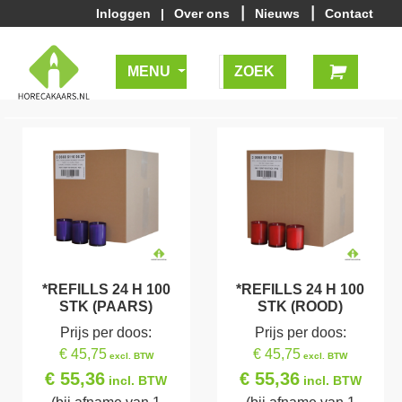
|
|
Inloggen
|
Over ons
Nieuws
Contact
MENU
*REFILLS 24 H 100
*REFILLS 24 H 100
STK (PAARS)
STK (ROOD)
Prijs per doos:
Prijs per doos:
€ 45,75
€ 45,75
excl. BTW
excl. BTW
€ 55,36
€ 55,36
incl. BTW
incl. BTW