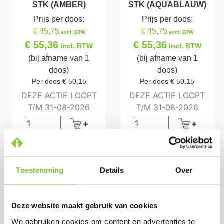
STK (AMBER)
STK (AQUABLAUW)
Prijs per doos:
Prijs per doos:
€ 45,75
€ 45,75
excl. BTW
excl. BTW
€ 55,36
€ 55,36
incl. BTW
incl. BTW
(bij afname van 1
(bij afname van 1
doos)
doos)
Per doos € 50,15
Per doos € 50,15
DEZE ACTIE LOOPT
DEZE ACTIE LOOPT
T/M 31-08-2026
T/M 31-08-2026
Meest Besteld
Toestemming
Details
Over
Deze website maakt gebruik van cookies
We gebruiken cookies om content en advertenties te