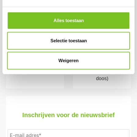
Alles toestaan
Stompkaars 13x7
*Refills 24 h 100 stk
(ivoor)
(Transparant)
Prijs per doos:
Prijs per doos:
Selectie toestaan
€ 2.33
€ 50.15
excl. BTW
€ 45.75
€ 2.82
excl. BTW
incl. BTW
Weigeren
€ 55.36
(bij afname van 1
incl. BTW
doos)
(bij afname van 1
doos)
Inschrijven voor de nieuwsbrief