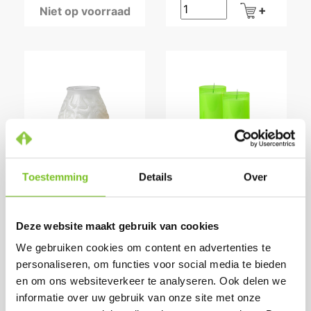
Niet op voorraad
LOW BOYS (WIT)
Q-LIGHTS
Toestemming
Details
Over
REFILLS ( 60
Prijs per doos:
STUKS ) (LIME
€ 19,06
GROEN)
excl. BTW
€ 23,06
Deze website maakt gebruik van cookies
incl. BTW
Prijs per doos:
(bij afname van 1
€ 33,81
We gebruiken cookies om content en advertenties te
excl. BTW
doos)
€ 40,91
personaliseren, om functies voor social media te bieden
incl. BTW
Op voorraad
en om ons websiteverkeer te analyseren. Ook delen we
(bij afname van 1
informatie over uw gebruik van onze site met onze
doos)