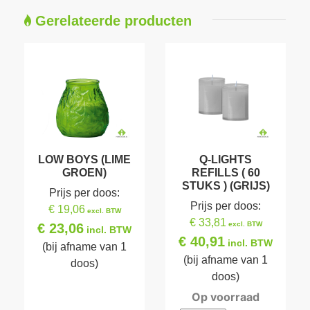
Gerelateerde producten
LOW BOYS (LIME
Q-LIGHTS
GROEN)
REFILLS ( 60
STUKS ) (GRIJS)
Prijs per doos:
Prijs per doos:
€ 19,06
excl. BTW
€ 33,81
excl. BTW
€ 23,06
incl. BTW
€ 40,91
incl. BTW
(bij afname van 1
(bij afname van 1
doos)
doos)
Op voorraad