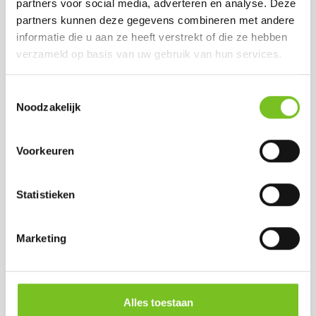
partners voor social media, adverteren en analyse. Deze
Op voorraad
partners kunnen deze gegevens combineren met andere
informatie die u aan ze heeft verstrekt of die ze hebben
verzameld op basis van uw gebruik van hun services.
Toestemmingsselectie
Noodzakelijk
Voorkeuren
Q-LIGHTS
Statistieken
REFILLS ( 60
STUKS )
(TRANSPARANT)
Marketing
Prijs per doos:
€ 33,81
excl. BTW
€ 40,91
incl. BTW
Alles toestaan
(bij afname van 1