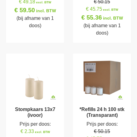
€ 49.18
€ 50.15
excl. BTW
€ 45.75
€ 59.50
excl. BTW
incl. BTW
€ 55.36
(bij afname van 1
incl. BTW
doos)
(bij afname van 1
doos)
Stompkaars 13x7
*Refills 24 h 100 stk
(ivoor)
(Transparant)
Prijs per doos:
Prijs per doos:
€ 2.33
€ 50.15
excl. BTW