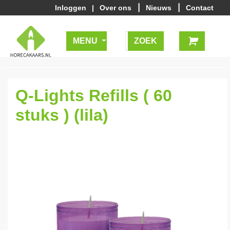
|
|
Inloggen
|
Over ons
Nieuws
Contact
MENU
Q-Lights Refills ( 60
stuks ) (lila)