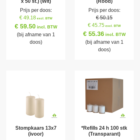
x 50 st.) (Wit)
(Rood)
Prijs per doos:
Prijs per doos:
€ 49.18
€ 50.15
excl. BTW
€ 45.75
€ 59.50
excl. BTW
incl. BTW
€ 55.36
(bij afname van 1
incl. BTW
doos)
(bij afname van 1
doos)
Stompkaars 13x7
*Refills 24 h 100 stk
(ivoor)
(Transparant)