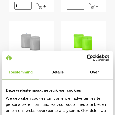
Q-LIGHTS
Q-LIGHTS
REFILLS ( 60
REFILLS ( 60
Toestemming
Details
Over
STUKS ) (GRIJS)
STUKS ) (LIME
GROEN)
Prijs per doos:
Prijs per doos:
€ 33,81
excl. BTW
Deze website maakt gebruik van cookies
€ 33,81
excl. BTW
€ 40,91
incl. BTW
We gebruiken cookies om content en advertenties te
€ 40,91
incl. BTW
(bij afname van 1
personaliseren, om functies voor social media te bieden
(bij afname van 1
doos)
en om ons websiteverkeer te analyseren. Ook delen we
doos)