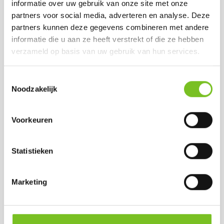
Op voorraad
informatie over uw gebruik van onze site met onze
Op voorraad
partners voor social media, adverteren en analyse. Deze
partners kunnen deze gegevens combineren met andere
informatie die u aan ze heeft verstrekt of die ze hebben
verzameld op basis van uw gebruik van hun services.
Toestemmingsselectie
Noodzakelijk
Voorkeuren
Q-LIGHTS
Q-LIGHTS
Statistieken
REFILLS ( 60
REFILLS ( 60
STUKS )
STUKS ) (PAARS)
(ORANJE)
Prijs per doos:
Marketing
Prijs per doos:
€ 33,81
excl. BTW
€ 33,81
excl. BTW
€ 40,91
incl. BTW
€ 40,91
incl. BTW
(bij afname van 1
(bij afname van 1