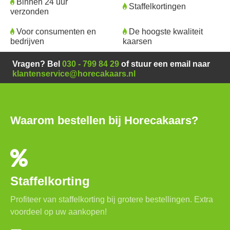
Binnen 24 uur
Staffelkortingen
verzonden
Voor consumenten en
De hoogste kwaliteit
bedrijven
kaarsen
Vragen? Bel
030 - 799 84 29
of stuur een email naar
klantenservice@horecakaars.nl
Waarom bestellen bij Horecakaars?
Staffelkorting
Profiteer van staffelkorting bij grotere bestellingen. Extra
voordeel op uw aankopen!