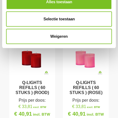
doos)
Alles toestaan
doos)
Op voorraad
Op voorraad
Selectie toestaan
Weigeren
Q-LIGHTS
Q-LIGHTS
REFILLS ( 60
REFILLS ( 60
STUKS ) (ROOD)
STUKS ) (ROSE)
Prijs per doos:
Prijs per doos:
€ 33,81
€ 33,81
excl. BTW
excl. BTW
€ 40,91
€ 40,91
incl. BTW
incl. BTW