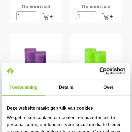
Op voorraad
Op voorraad
Q-LIGHTS
Q-LIGHTS
Toestemming
Details
Over
REFILLS ( 60
REFILLS ( 60
STUKS ) (LILA)
STUKS ) (LIME
GROEN)
Prijs per doos:
Deze website maakt gebruik van cookies
Prijs per doos:
€ 33,81
excl. BTW
€ 33,81
excl. BTW
We gebruiken cookies om content en advertenties te
€ 40,91
incl. BTW
€ 40,91
personaliseren, om functies voor social media te bieden
incl. BTW
(bij afname van 1
en om ons websiteverkeer te analyseren. Ook delen we
(bij afname van 1