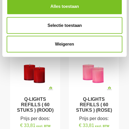
€ 40,91
incl. BTW
(bij afname van 1
Alles toestaan
(bij afname van 1
doos)
doos)
Op voorraad
Op voorraad
Selectie toestaan
Weigeren
Q-LIGHTS
Q-LIGHTS
REFILLS ( 60
REFILLS ( 60
STUKS ) (ROOD)
STUKS ) (ROSE)
Prijs per doos:
Prijs per doos:
€ 33,81
€ 33,81
excl. BTW
excl. BTW