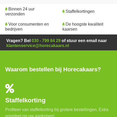
Binnen 24 uur
Staffelkortingen
verzonden
Voor consumenten en
De hoogste kwaliteit
bedrijven
kaarsen
Vragen? Bel
030 - 799 84 29
of stuur een email naar
klantenservice@horecakaars.nl
Waarom bestellen bij Horecakaars?
Staffelkorting
Profiteer van staffelkorting bij grotere bestellingen. Extra
voordeel op uw aankopen!