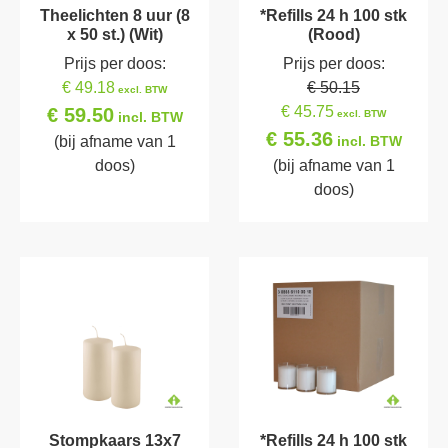
Theelichten 8 uur (8
*Refills 24 h 100 stk
x 50 st.) (Wit)
(Rood)
Prijs per doos:
Prijs per doos:
€ 49.18
€ 50.15
excl. BTW
€ 45.75
€ 59.50
excl. BTW
incl. BTW
€ 55.36
(bij afname van 1
incl. BTW
doos)
(bij afname van 1
doos)
Stompkaars 13x7
*Refills 24 h 100 stk