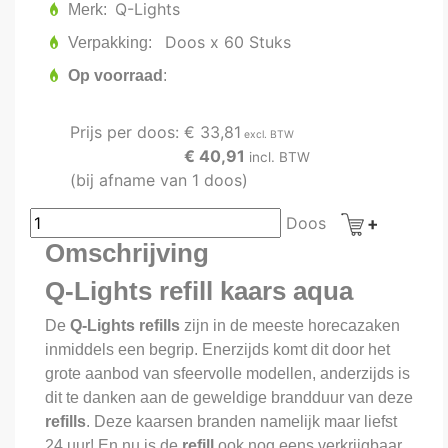
Q-Lights
Merk
Doos x 60 Stuks
Verpakking
Op voorraad
Prijs per doos:
€ 33,81
excl. BTW
€ 40,91
incl. BTW
(bij afname van 1 doos)
Doos
Omschrijving
Q-Lights refill kaars aqua
De
Q-Lights refills
zijn in de meeste horecazaken
inmiddels een begrip. Enerzijds komt dit door het
grote aanbod van sfeervolle modellen, anderzijds is
dit te danken aan de geweldige brandduur van deze
refills
. Deze kaarsen branden namelijk maar liefst
24 uur! En nu is de
refill
ook nog eens verkrijgbaar