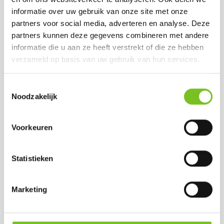
doos)
informatie over uw gebruik van onze site met onze
doos)
Op voorraad
partners voor social media, adverteren en analyse. Deze
Op voorraad
partners kunnen deze gegevens combineren met andere
informatie die u aan ze heeft verstrekt of die ze hebben
verzameld op basis van uw gebruik van hun services.
Toestemmingsselectie
Noodzakelijk
Voorkeuren
Q-LIGHTS
Q-LIGHTS
Statistieken
REFILLS ( 60
REFILLS ( 60
STUKS )
STUKS ) (PAARS)
(ORANJE)
Marketing
Prijs per doos:
Prijs per doos:
€ 33,81
excl. BTW
€ 33,81
excl. BTW
€ 40,91
incl. BTW