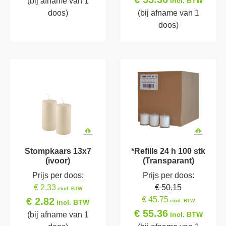
(bij afname van 1
incl. BTW
doos)
(bij afname van 1
doos)
Stompkaars 13x7
*Refills 24 h 100 stk
(ivoor)
(Transparant)
Prijs per doos:
Prijs per doos:
€ 2.33
€ 50.15
excl. BTW
€ 45.75
€ 2.82
excl. BTW
incl. BTW
€ 55.36
(bij afname van 1
incl. BTW