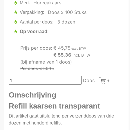
Horecakaars
Merk
Doos x 100 Stuks
Verpakking
3 dozen
Aantal per doos
Op voorraad
Prijs per doos:
€ 45,75
excl. BTW
€ 55,36
incl. BTW
(bij afname van 1 doos)
Per doos € 50,15
Doos
Omschrijving
Refill kaarsen transparant
Dit artikel gaat uitsluitend per verzenddoos van drie
dozen met honderd refills.