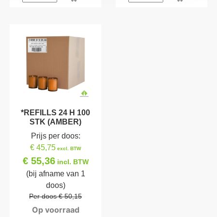
*REFILLS 24 H 100
STK (AMBER)
Prijs per doos:
€ 45,75
excl. BTW
€ 55,36
incl. BTW
(bij afname van 1
doos)
Per doos € 50,15
Op voorraad