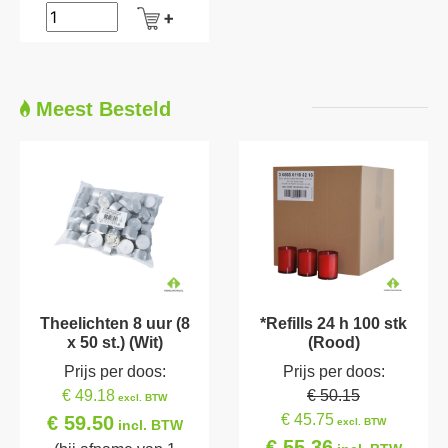
Meest Besteld
Theelichten 8 uur (8
*Refills 24 h 100 stk
x 50 st.) (Wit)
(Rood)
Prijs per doos:
Prijs per doos:
€ 49.18
€ 50.15
excl. BTW
€ 45.75
€ 59.50
excl. BTW
incl. BTW
€ 55.36