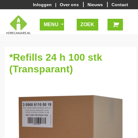
|
|
Inloggen
|
Over ons
Nieuws
Contact
MENU
*Refills 24 h 100 stk
(Transparant)