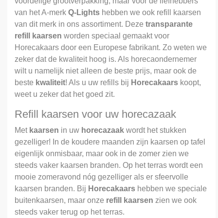
voordelige grootverpakking, maar voor de liefhebbers
van het A-merk
Q-Lights
hebben we ook refill kaarsen
van dit merk in ons assortiment. Deze
transparante
refill kaarsen
worden speciaal gemaakt voor
Horecakaars door een Europese fabrikant. Zo weten we
zeker dat de kwaliteit hoog is. Als horecaondernemer
wilt u namelijk niet alleen de beste prijs, maar ook de
beste
kwaliteit
! Als u uw refills bij
Horecakaars
koopt,
weet u zeker dat het goed zit.
Refill kaarsen voor uw horecazaak
Met
kaarsen
in uw
horecazaak
wordt het stukken
gezelliger! In de koudere maanden zijn kaarsen op tafel
eigenlijk onmisbaar, maar ook in de zomer zien we
steeds vaker kaarsen branden. Op het terras wordt een
mooie zomeravond nóg gezelliger als er sfeervolle
kaarsen branden. Bij
Horecakaars
hebben we speciale
buitenkaarsen, maar onze
refill kaarsen
zien we ook
steeds vaker terug op het terras.