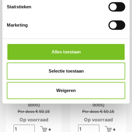
Statistieken
Marketing
Alles toestaan
*REFILLS 24 H 100
*REFILLS 24 H 100
STK (ROOD)
STK (LIME)
Selectie toestaan
Prijs per doos:
Prijs per doos:
€ 45,75
€ 45,75
excl. BTW
excl. BTW
€ 55,36
€ 55,36
Weigeren
incl. BTW
incl. BTW
(bij afname van 1
(bij afname van 1
doos)
doos)
Per doos € 50,15
Per doos € 50,15
Op voorraad
Op voorraad