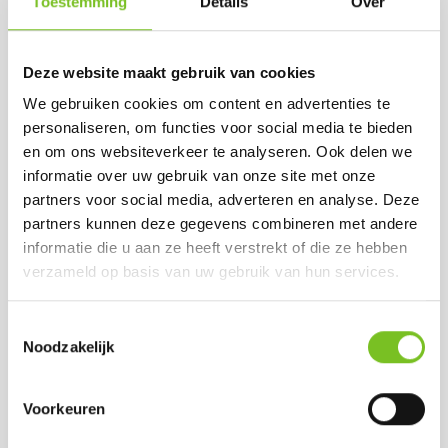
Toestemming
Details
Over
Deze website maakt gebruik van cookies
We gebruiken cookies om content en advertenties te
personaliseren, om functies voor social media te bieden
en om ons websiteverkeer te analyseren. Ook delen we
informatie over uw gebruik van onze site met onze
LOW BOYS (WIT)
*REFILLS 24 H 100
STK (PAARS)
partners voor social media, adverteren en analyse. Deze
Prijs per doos:
partners kunnen deze gegevens combineren met andere
Prijs per doos:
€ 19,06
excl. BTW
informatie die u aan ze heeft verstrekt of die ze hebben
€ 45,75
excl. BTW
€ 23,06
incl. BTW
verzameld op basis van uw gebruik van hun services.
€ 55,36
incl. BTW
(bij afname van 1
(bij afname van 1
doos)
Toestemmingsselectie
doos)
Op voorraad
Noodzakelijk
Per doos € 50,15
Op voorraad
Voorkeuren