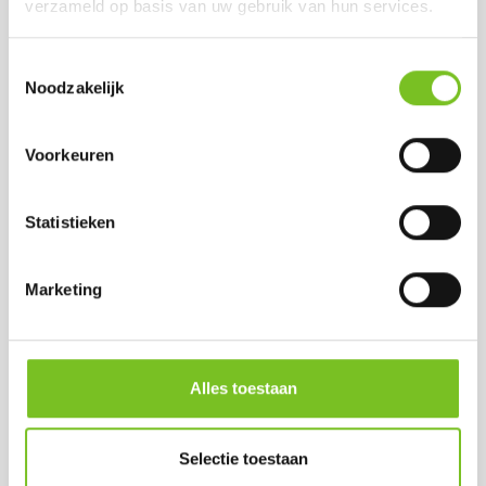
verzameld op basis van uw gebruik van hun services.
Toestemmingsselectie
Noodzakelijk
*REFILLS 24 H 100
*REFILLS 24 H 100
STK
STK (LIME)
(TRANSPARANT)
Voorkeuren
Prijs per doos:
Prijs per doos:
€ 45,75
excl. BTW
€ 45,75
excl. BTW
€ 55,36
Statistieken
incl. BTW
€ 55,36
incl. BTW
(bij afname van 1
(bij afname van 1
doos)
Marketing
doos)
Per doos € 50,15
Per doos € 50,15
Op voorraad
Op voorraad
Alles toestaan
Selectie toestaan