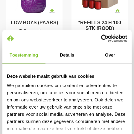
LOW BOYS (PAARS)
*REFILLS 24 H 100
STK (ROOD)
Prijs per doos:
Prijs per doos:
€ 19,06
excl. BTW
€ 45,75
excl. BTW
€ 23,06
incl. BTW
€ 55,36
incl. BTW
(bij afname van 1
Toestemming
Details
Over
(bij afname van 1
doos)
doos)
Op voorraad
Per doos € 50,15
Deze website maakt gebruik van cookies
Op voorraad
We gebruiken cookies om content en advertenties te
personaliseren, om functies voor social media te bieden
en om ons websiteverkeer te analyseren. Ook delen we
informatie over uw gebruik van onze site met onze
partners voor social media, adverteren en analyse. Deze
partners kunnen deze gegevens combineren met andere
informatie die u aan ze heeft verstrekt of die ze hebben