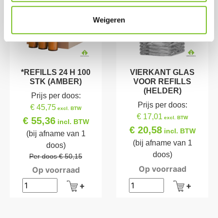
Weigeren
*REFILLS 24 H 100
VIERKANT GLAS
STK (AMBER)
VOOR REFILLS
(HELDER)
Prijs per doos:
Prijs per doos:
€ 45,75
excl. BTW
€ 17,01
excl. BTW
€ 55,36
incl. BTW
€ 20,58
incl. BTW
(bij afname van 1
(bij afname van 1
doos)
doos)
Per doos € 50,15
Op voorraad
Op voorraad