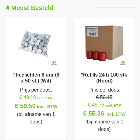
Meest Besteld
Theelichten 8 uur (8
*Refills 24 h 100 stk
x 50 st.) (Wit)
(Rood)
Prijs per doos:
Prijs per doos:
€ 49.18
€ 50.15
excl. BTW
€ 45.75
€ 59.50
excl. BTW
incl. BTW
€ 55.36
(bij afname van 1
incl. BTW
doos)
(bij afname van 1
doos)