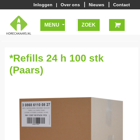
|
|
Inloggen
|
Over ons
Nieuws
Contact
MENU
*Refills 24 h 100 stk
(Paars)