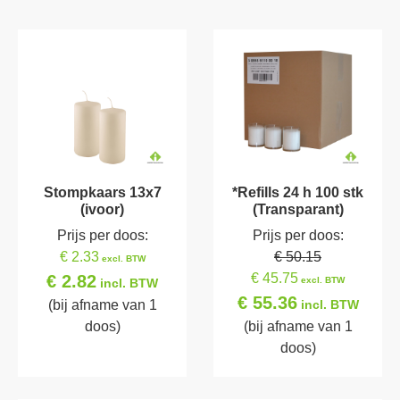
Stompkaars 13x7
*Refills 24 h 100 stk
(ivoor)
(Transparant)
Prijs per doos:
Prijs per doos:
€ 2.33
€ 50.15
excl. BTW
€ 45.75
€ 2.82
excl. BTW
incl. BTW
€ 55.36
(bij afname van 1
incl. BTW
doos)
(bij afname van 1
doos)