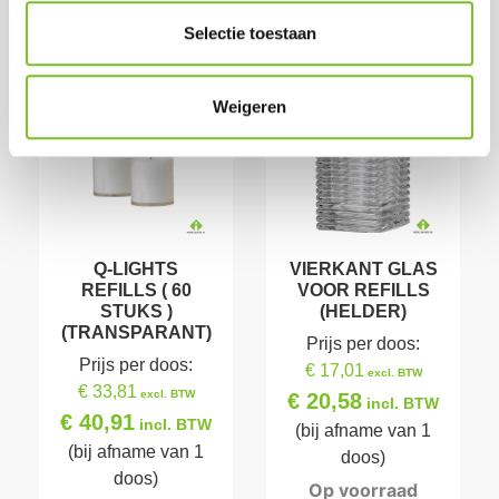
Selectie toestaan
Weigeren
Q-LIGHTS
VIERKANT GLAS
REFILLS ( 60
VOOR REFILLS
STUKS )
(HELDER)
(TRANSPARANT)
Prijs per doos:
Prijs per doos:
€ 17,01
excl. BTW
€ 33,81
excl. BTW
€ 20,58
incl. BTW
€ 40,91
incl. BTW
(bij afname van 1
(bij afname van 1
doos)
doos)
Op voorraad