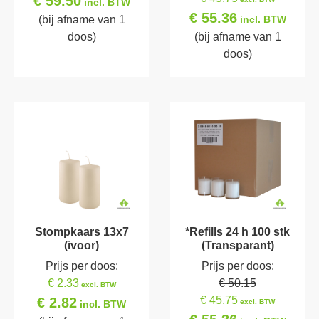
€ 59.50
incl. BTW
€ 55.36
(bij afname van 1
incl. BTW
doos)
(bij afname van 1
doos)
Stompkaars 13x7
*Refills 24 h 100 stk
(ivoor)
(Transparant)
Prijs per doos:
Prijs per doos:
€ 2.33
€ 50.15
excl. BTW
€ 45.75
€ 2.82
excl. BTW
incl. BTW