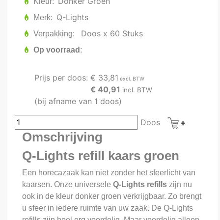
Donker Groen
Kleur
Q-Lights
Merk
Doos x 60 Stuks
Verpakking
Op voorraad
Prijs per doos:
€ 33,81
excl. BTW
€ 40,91
incl. BTW
(bij afname van 1 doos)
Doos
Omschrijving
Q-Lights refill kaars groen
Een horecazaak kan niet zonder het sfeerlicht van
kaarsen. Onze universele
Q-Lights refills
zijn nu
ook in de kleur donker groen verkrijgbaar. Zo brengt
u sfeer in iedere ruimte van uw zaak. De Q-Lights
refills zijn heel erg voordelig. Maar voordelig alleen