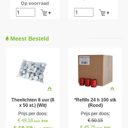
Op voorraad
Meest Besteld
Theelichten 8 uur (8
*Refills 24 h 100 stk
x 50 st.) (Wit)
(Rood)
Prijs per doos:
Prijs per doos:
€ 49.18
€ 50.15
excl. BTW
€ 45.75
excl. BTW