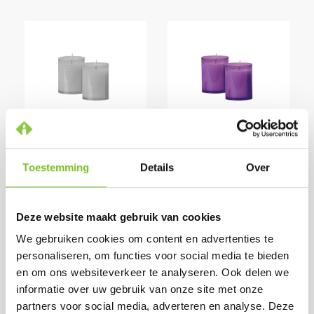
Q-LIGHTS
Q-LIGHTS
REFILLS ( 60
REFILLS ( 60
STUKS ) (GRIJS)
STUKS ) (LILA)
Toestemming
Details
Over
Prijs per doos:
Prijs per doos:
€ 33,81
€ 33,81
excl. BTW
excl. BTW
Deze website maakt gebruik van cookies
€ 40,91
€ 40,91
incl. BTW
incl. BTW
We gebruiken cookies om content en advertenties te
(bij afname van 1
(bij afname van 1
personaliseren, om functies voor social media te bieden
doos)
doos)
en om ons websiteverkeer te analyseren. Ook delen we
Op voorraad
Op voorraad
informatie over uw gebruik van onze site met onze
partners voor social media, adverteren en analyse. Deze