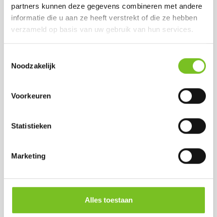
partners kunnen deze gegevens combineren met andere
informatie die u aan ze heeft verstrekt of die ze hebben
verzameld op basis van uw gebruik van hun services.
Toestemmingsselectie
Noodzakelijk
Voorkeuren
Q-LIGHTS
Q-LIGHTS
REFILLS ( 60
REFILLS ( 60
STUKS ) (LIME
STUKS ) (PAARS)
Statistieken
GROEN)
Prijs per doos:
Prijs per doos:
€ 33,81
excl. BTW
€ 33,81
Marketing
excl. BTW
€ 40,91
incl. BTW
€ 40,91
incl. BTW
(bij afname van 1
(bij afname van 1
doos)
doos)
Op voorraad
Alles toestaan
Op voorraad