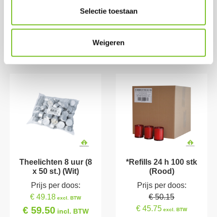
Selectie toestaan
Weigeren
Meest Besteld
Theelichten 8 uur (8
*Refills 24 h 100 stk
x 50 st.) (Wit)
(Rood)
Prijs per doos:
Prijs per doos:
€ 49.18
€ 50.15
excl. BTW
€ 45.75
€ 59.50
excl. BTW
incl. BTW