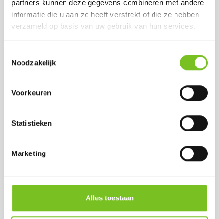
Op voorraad
partners kunnen deze gegevens combineren met andere
informatie die u aan ze heeft verstrekt of die ze hebben
verzameld op basis van uw gebruik van hun services.
Toestemmingsselectie
Noodzakelijk
Voorkeuren
Statistieken
DINERKAARSEN
(IVOOR)
Prijs per tray:
Marketing
€ 16,00
excl. BTW
€ 19,37
incl. BTW
(bij afname van 1
Alles toestaan
doos)
Op voorraad