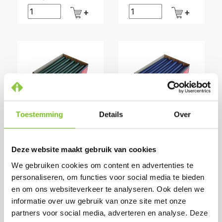
Toestemming
Details
Over
DINERKAARSEN
DINERKAARSEN
(DONKER GROEN)
(DONKER
BLAUW)
Prijs per tray:
Deze website maakt gebruik van cookies
Prijs per tray:
€ 16,73
excl. BTW
We gebruiken cookies om content en advertenties te
€ 16,00
excl. BTW
€ 20,24
incl. BTW
personaliseren, om functies voor social media te bieden
€ 19,37
incl. BTW
(bij afname van 1
en om ons websiteverkeer te analyseren. Ook delen we
(bij afname van 1
doos)
informatie over uw gebruik van onze site met onze
doos)
partners voor social media, adverteren en analyse. Deze
Op voorraad