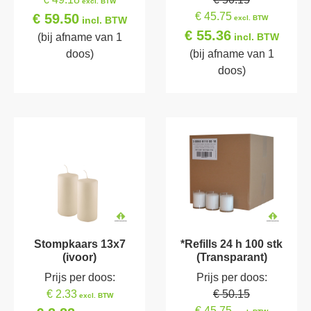
excl. BTW
€ 45.75
€ 59.50
excl. BTW
incl. BTW
€ 55.36
(bij afname van 1
incl. BTW
doos)
(bij afname van 1
doos)
Stompkaars 13x7
*Refills 24 h 100 stk
(ivoor)
(Transparant)
Prijs per doos:
Prijs per doos:
€ 2.33
€ 50.15
excl. BTW
€ 45.75