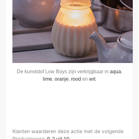
De kunststof Low Boys zijn verkrijgbaar in
aqua
,
lime
,
oranje
,
rood
en
wit
.
Klanten waarderen deze actie met de volgende
Productscore:
9.2
uit
10