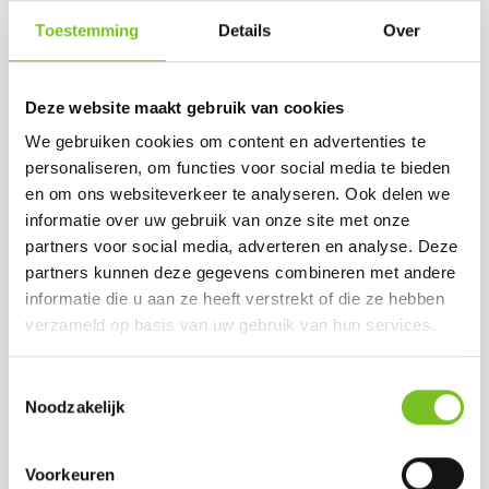
hele avond lang!
Toestemming
Details
Over
Deze website maakt gebruik van cookies
We gebruiken cookies om content en advertenties te
personaliseren, om functies voor social media te bieden
Stevige kaarsen
en om ons websiteverkeer te analyseren. Ook delen we
informatie over uw gebruik van onze site met onze
Bij Horecakaars stellen we ons assortiment
partners voor social media, adverteren en analyse. Deze
zorgvuldig samen. Dat hebben we natuurlijk ook
partners kunnen deze gegevens combineren met andere
gedaan met onze buitenkaarsen. Eén van de
informatie die u aan ze heeft verstrekt of die ze hebben
voorwaarden waar onze buitenkaarsen aan moeten
verzameld op basis van uw gebruik van hun services.
voldoen: ze moeten tegen een stootje kunnen. In
Nederland kan het weer namelijk ineens omslaan.
Onze buitenkaarsen gaan dan ook niet meteen uit
Toestemmingsselectie
bij een zuchtje wind of een drupje regen.
Noodzakelijk
Natuurlijk zien we de Low Boys vaak terug op het
Voorkeuren
terras, maar er zijn ook andere (verrassende) opties!