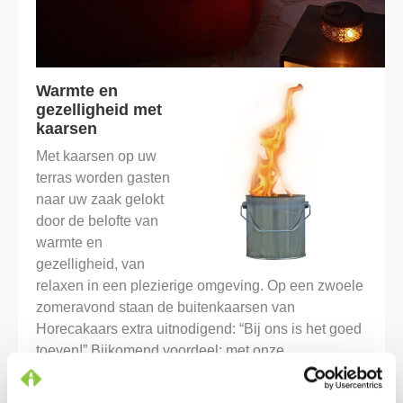
Warmte en
gezelligheid met
kaarsen
Met kaarsen op uw
terras worden gasten
naar uw zaak gelokt
door de belofte van
warmte en
gezelligheid, van
relaxen in een plezierige omgeving. Op een zwoele
zomeravond staan de buitenkaarsen van
Horecakaars extra uitnodigend: “Bij ons is het goed
toeven!” Bijkomend voordeel: met onze
buitenkaarsen hoeft u uw gasten niet onnodig te
storen, want de kaarsen branden gegarandeerd de