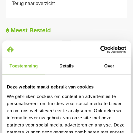
Terug naar overzicht
Meest Besteld
Toestemming
Details
Over
Deze website maakt gebruik van cookies
Theelichten 8 uur (8
*Refills 24 h 100 stk
We gebruiken cookies om content en advertenties te
x 50 st.) (Wit)
(Rood)
personaliseren, om functies voor social media te bieden
Prijs per doos:
Prijs per doos:
en om ons websiteverkeer te analyseren. Ook delen we
€ 49.18
€ 50.15
excl. BTW
informatie over uw gebruik van onze site met onze
€ 45.75
€ 59.50
excl. BTW
incl. BTW
partners voor social media, adverteren en analyse. Deze
€ 55.36
(bij afname van 1
incl. BTW
partners kunnen deze gegevens combineren met andere