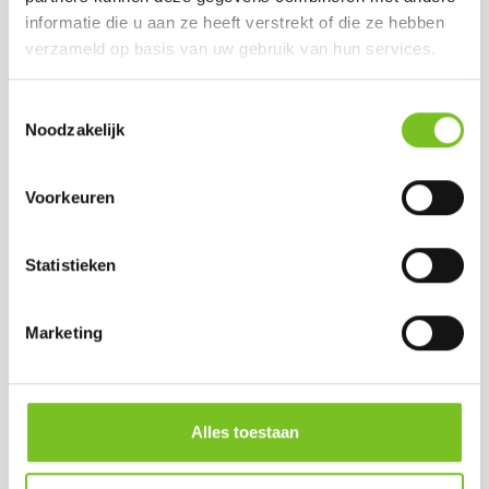
doos)
(bij afname van 1
informatie die u aan ze heeft verstrekt of die ze hebben
doos)
verzameld op basis van uw gebruik van hun services.
Toestemmingsselectie
Noodzakelijk
Voorkeuren
Statistieken
Stompkaars 13x7
*Refills 24 h 100 stk
Marketing
(ivoor)
(Transparant)
Prijs per doos:
Prijs per doos:
€ 2.33
€ 50.15
excl. BTW
€ 45.75
€ 2.82
excl. BTW
incl. BTW
Alles toestaan
€ 55.36
(bij afname van 1
incl. BTW
doos)
(bij afname van 1